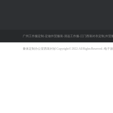
短袖/长袖POLO衫
保安衬衣/外套/棉服
马甲反光背心
冲锋衣
广州工作服定制-定做外贸服装-清远工作服-江门西装衬衣定制,外贸服
外贸服装批发
量体定制办公室西装衬衫 Copyright © 2022- All Rights Res