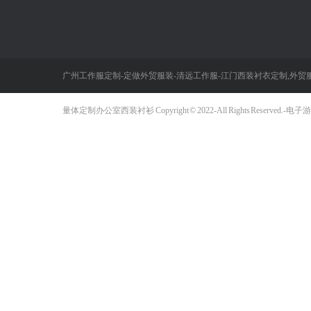
保安衬衣/外套/棉服
马甲反光背心
冲锋衣
广州工作服定制-定做外贸服装-清远工作服-江门西装衬衣定制,外贸服
外贸服装批发
量体定制办公室西装衬衫 Copyright © 2022- All Rights Res